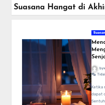
Suasana Hangat di Akhi
Suasan
Menc
Meng
Senj
byw
Tida
Ketika
dapat 
Sentuh