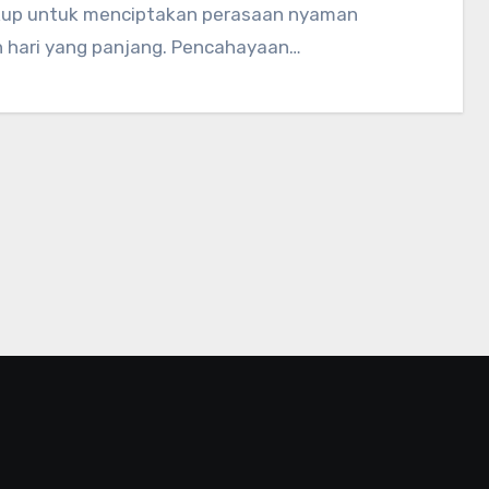
ukup untuk menciptakan perasaan nyaman
h hari yang panjang. Pencahayaan…