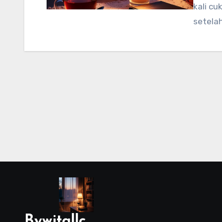
kali c
setela
Bywitallc