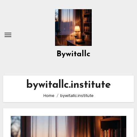
Skip
to
content
Bywitallc
bywitallc.institute
Home
bywitallc.institute